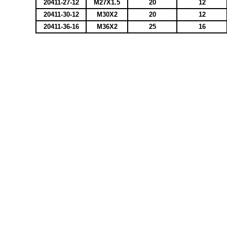
20411-27-12
M27X1.5
20
12
20411-30-12
M30X2
20
12
20411-36-16
M36X2
25
16